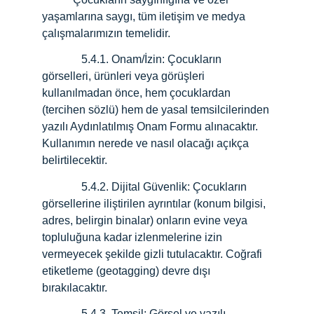
yaşamlarına saygı, tüm iletişim ve medya 
çalışmalarımızın temelidir.
              5.4.1. Onam/İzin: Çocukların 
görselleri, ürünleri veya görüşleri 
kullanılmadan önce, hem çocuklardan 
(tercihen sözlü) hem de yasal temsilcilerinden 
yazılı Aydınlatılmış Onam Formu alınacaktır. 
Kullanımın nerede ve nasıl olacağı açıkça 
belirtilecektir.
              5.4.2.
Dijital Güvenlik: Çocukların 
görsellerine iliştirilen ayrıntılar (konum bilgisi, 
adres, belirgin binalar) onların evine veya 
topluluğuna kadar izlenmelerine izin 
vermeyecek şekilde gizli tutulacaktır. Coğrafi 
etiketleme (geotagging) devre dışı 
bırakılacaktır.
              5.4.3
. 
Temsil: Görsel ve yazılı 