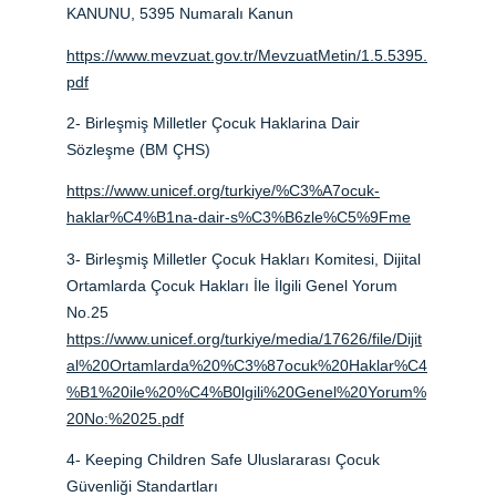
KANUNU, 5395 Numaralı Kanun
https://www.mevzuat.gov.tr/MevzuatMetin/1.5.5395.
pdf
2- Birleşmiş Milletler Çocuk Haklarina Dair 
Sözleşme (BM ÇHS)
https://www.unicef.org/turkiye/%C3%A7ocuk-
haklar%C4%B1na-dair-s%C3%B6zle%C5%9Fme
3- Birleşmiş Milletler Çocuk Hakları Komitesi, Dijital 
Ortamlarda Çocuk Hakları İle İlgili Genel Yorum 
No.25 
https://www.unicef.org/turkiye/media/17626/file/Dijit
al%20Ortamlarda%20%C3%87ocuk%20Haklar%C4
%B1%20ile%20%C4%B0lgili%20Genel%20Yorum%
20No:%2025.pdf
4- Keeping Children Safe Uluslararası Çocuk 
Güvenliği Standartları 