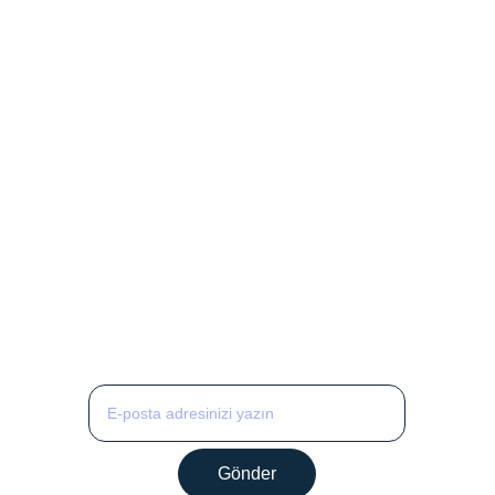
Zemberek Teknoloji Sanat ve 
Öğrenme Derneği
merhaba@zemberek.org.tr
Rasimpaşa mah. Beydağı sk. No: 3/11
Kadıköy / İstanbul
Bizden haberdar olmak için
Gönder