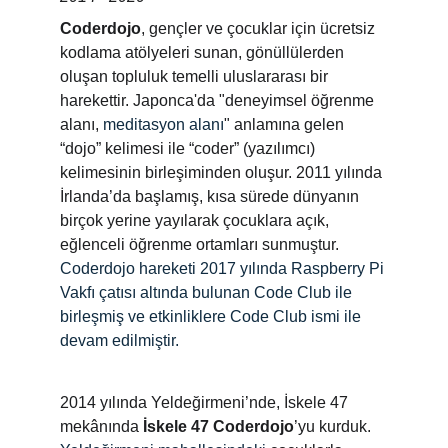
Coderdojo
, gençler ve çocuklar için ücretsiz 
kodlama atölyeleri sunan, gönüllülerden 
oluşan topluluk temelli uluslararası bir 
harekettir. Japonca'da "deneyimsel öğrenme 
alanı, 
meditasyon alanı
" anlamına gelen 
“dojo” kelimesi ile “coder” (yazılımcı) 
kelimesinin birleşiminden oluşur. 2011 yılında 
İrlanda’da başlamış, kısa sürede dünyanın 
birçok yerine yayılarak çocuklara açık, 
eğlenceli öğrenme ortamları sunmuştur. 
Coderdojo hareketi 2017 yılında Raspberry Pi 
Vakfı çatısı altında bulunan Code Club ile 
birleşmiş ve etkinliklere Code Club ismi ile 
devam edilmiştir.
2014 yılında Yeldeğirmeni’nde, İskele 47 
mekânında 
İskele 47 Coderdojo
’yu kurduk. 