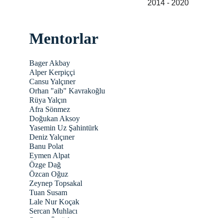
2014 - 2020
Mentorlar
Bager Akbay
Alper Kerpiççi
Cansu Yalçıner
Orhan "aib" Kavrakoğlu
Rüya Yalçın
Afra Sönmez
Doğukan Aksoy
Yasemin Uz Şahintürk
Deniz Yalçıner
Banu Polat
Eymen Alpat
Özge Dağ
Özcan Oğuz
Zeynep Topsakal
Tuan Susam
Lale Nur Koçak
Sercan Muhlacı